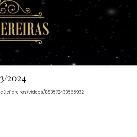
3/2024
raDePereiras/videos/883572433555932